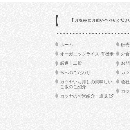
お
気
軽
に
ホーム
販売
お
問
オーガニックライス-有機米-
外
い
厳選十二穀
お問
合
米へのこだわり
カツ
わ
せ
カツヤいち押しの美味しい
会社
ご飯のご紹介
く
カツ
だ
カツヤのお米紹介・通販
さ
い。-13138810:00
～
17:00（土
日