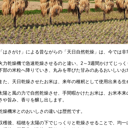
「はさがけ」による昔ながらの「天日自然乾燥」は、今では非
火力乾燥機で急速乾燥させるのと違い、2～3週間かけてじっ
下部の米粒へ降りていき、丸みを帯びた甘みのあるおいしいお
また、天日乾燥させたお米は、来年の種籾として使用出来る生
太陽と風の力で自然乾燥させ、手間暇かけたお米は、お米本来
さや旨み、香りを醸し出します。
乾燥機米とのおいしさの違いは歴然です。
収穫後、稲穂を太陽の下でじっくりと乾燥させることで、均一