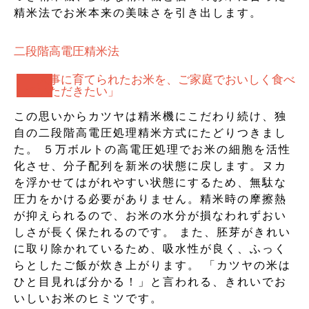
精米法でお米本来の美味さを引き出します。
二段階高電圧精米法
「大事に育てられたお米を、ご家庭でおいしく食べ
ていただきたい」
この思いからカツヤは精米機にこだわり続け、独
自の二段階高電圧処理精米方式にたどりつきまし
た。 ５万ボルトの高電圧処理でお米の細胞を活性
化させ、分子配列を新米の状態に戻します。ヌカ
を浮かせてはがれやすい状態にするため、無駄な
圧力をかける必要がありません。精米時の摩擦熱
が抑えられるので、お米の水分が損なわれずおい
しさが長く保たれるのです。 また、胚芽がきれい
に取り除かれているため、吸水性が良く、ふっく
らとしたご飯が炊き上がります。 「カツヤの米は
ひと目見れば分かる！」と言われる、きれいでお
いしいお米のヒミツです。