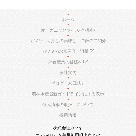
食味の均一化
ホーム
オーガニックライス-有機米-
カツヤいち押しの美味しいご飯のご紹介
カツヤのお米紹介・通販
外食産業の皆様へ
会社案内
ブログ「米日誌」
農林水産省新ガイドラインによる表示
個人情報の取扱いについて
採用情報
株式会社カツヤ
〒736-0061 安芸郡海田町上市19-2