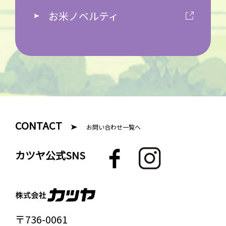
お米ノベルティ
CONTACT
お問い合わせ一覧へ
F
I
カツヤ公式SNS
a
n
c
s
e
t
b
a
〒736-0061
o
g