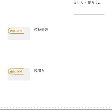
おいしく作ろう、
カツヤレシピ
粒粒辛苦
感動工房室
鏡開き
感動工房室