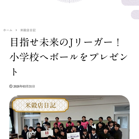
ホーム
米穀店日記
目指せ未来のJリーガー！
小学校へボールをプレゼン
ト
2026年03月31日
米穀店日記