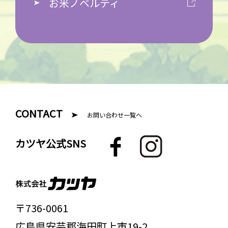
お米ノベルティ
CONTACT
お問い合わせ一覧へ
F
I
カツヤ公式SNS
a
n
c
s
e
t
b
a
〒736-0061
o
g
広島県
安芸郡
海田町上市19-2
o
r