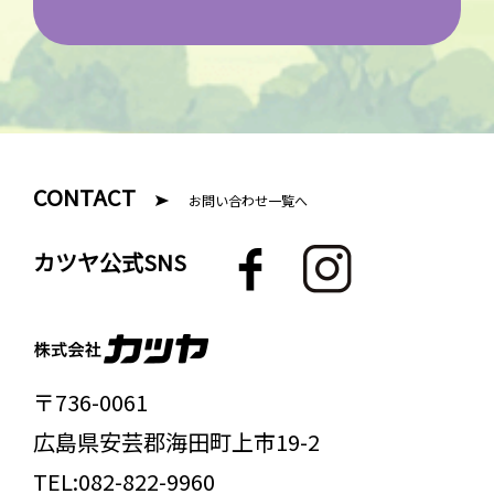
CONTACT
お問い合わせ一覧へ
F
I
カツヤ公式SNS
a
n
c
s
e
t
b
a
〒736-0061
o
g
広島県
安芸郡
海田町上市19-2
o
r
k
a
TEL:
082-822-9960