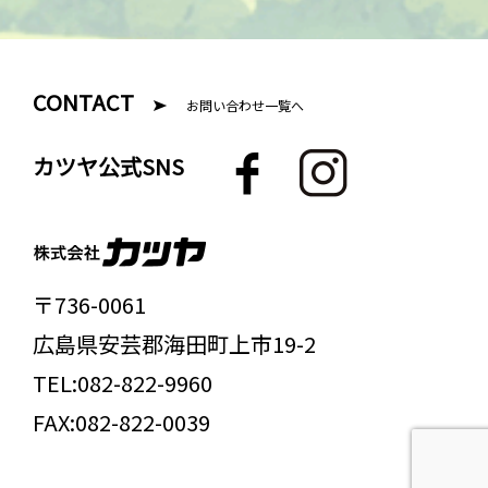
CONTACT
お問い合わせ一覧へ
F
I
カツヤ公式SNS
a
n
c
s
e
t
b
a
〒736-0061
o
g
広島県
安芸郡
海田町上市19-2
o
r
k
a
TEL:
082-822-9960
m
FAX:
082-822-0039